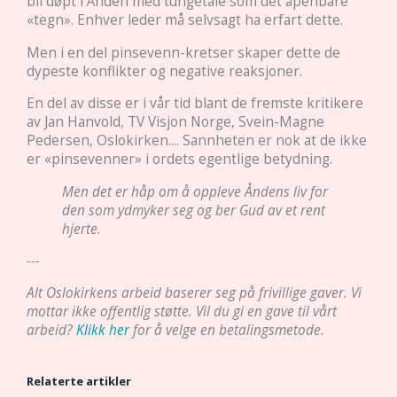
bli døpt i Ånden med tungetale som det åpenbare
«tegn». Enhver leder må selvsagt ha erfart dette.
Men i en del pinsevenn-kretser skaper dette de
dypeste konflikter og negative reaksjoner.
En del av disse er i vår tid blant de fremste kritikere
av Jan Hanvold, TV Visjon Norge, Svein-Magne
Pedersen, Oslokirken.... Sannheten er nok at de ikke
er «pinsevenner» i ordets egentlige betydning.
Men det er håp om å oppleve Åndens liv for
den som ydmyker seg og ber Gud av et rent
hjerte
.
---
Alt Oslokirkens arbeid baserer seg på frivillige gaver. Vi
mottar ikke offentlig støtte. Vil du gi en gave til vårt
arbeid?
Klikk her
for å velge en betalingsmetode.
Relaterte artikler