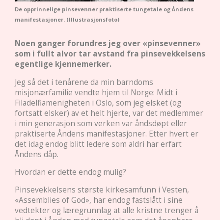
De opprinnelige pinsevenner praktiserte tungetale og Åndens
manifestasjoner. (Illustrasjonsfoto)
Noen ganger forundres jeg over «pinsevenner»
som i fullt alvor tar avstand fra pinsevekkelsens
egentlige kjennemerker.
Jeg så det i tenårene da min barndoms
misjonærfamilie vendte hjem til Norge: Midt i
Filadelfiamenigheten i Oslo, som jeg elsket (og
fortsatt elsker) av et helt hjerte, var det medlemmer
i min generasjon som verken var åndsdøpt eller
praktiserte Åndens manifestasjoner. Etter hvert er
det idag endog blitt ledere som aldri har erfart
Åndens dåp.
Hvordan er dette endog mulig?
Pinsevekkelsens største kirkesamfunn i Vesten,
«Assemblies of God», har endog fastslått i sine
vedtekter og læregrunnlag at alle kristne trenger å