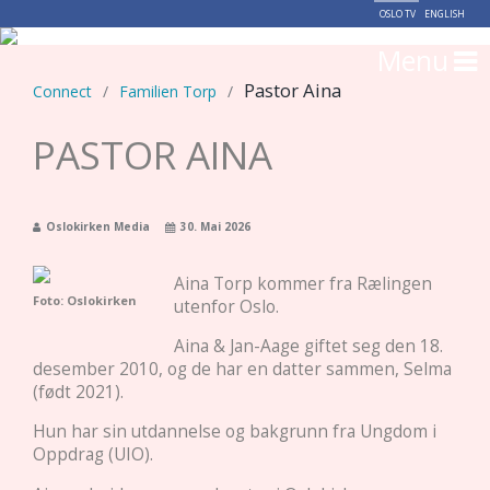
OSLO TV
ENGLISH
Menu
Pastor Aina
Connect
/
Familien Torp
/
PASTOR AINA
Oslokirken Media
30. Mai 2026
Aina Torp kommer fra Rælingen
Foto: Oslokirken
utenfor Oslo.
Aina & Jan-Aage giftet seg den 18.
desember 2010, og de har en datter sammen, Selma
(født 2021).
Hun har sin utdannelse og bakgrunn fra Ungdom i
Oppdrag (UIO).