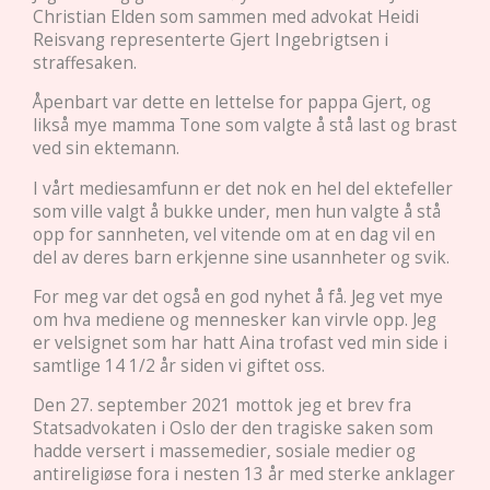
Christian Elden som sammen med advokat Heidi
Reisvang representerte Gjert Ingebrigtsen i
straffesaken.
Åpenbart var dette en lettelse for pappa Gjert, og
likså mye mamma Tone som valgte å stå last og brast
ved sin ektemann.
I vårt mediesamfunn er det nok en hel del ektefeller
som ville valgt å bukke under, men hun valgte å stå
opp for sannheten, vel vitende om at en dag vil en
del av deres barn erkjenne sine usannheter og svik.
For meg var det også en god nyhet å få. Jeg vet mye
om hva mediene og mennesker kan virvle opp. Jeg
er velsignet som har hatt Aina trofast ved min side i
samtlige 14 1/2 år siden vi giftet oss.
Den 27. september 2021 mottok jeg et brev fra
Statsadvokaten i Oslo der den tragiske saken som
hadde versert i massemedier, sosiale medier og
antireligiøse fora i nesten 13 år med sterke anklager