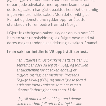
et par gode advokatvenner oppmerksomme på
dette, og saken har gått upåaktet hen. Det er nemlig
ingen vinnere i slike saker. Men det er viktig at
Politiet og domstolene rydder opp for å sette
standarden for en bedre fremtid i Norge.
I Gjert Ingebrigtsen-saken skylder en avis som VG
ham en stor unnskyldning. Jeg fulgte nøye med på
deres meget tendensiøse dekning av saken. Shame!
I min sak har imidlerid VG opptrådt seriøst.
I en uttalelse til Oslokirkens nettside den 30.
september 2021 sa jeg at
«...(jeg) og familien
er takknemlig for at saken endelig er
avgjort, og (jeg) ber mediene, Pressens
Faglige Utvalg (PFU), og antireligiøse fora å
erkjenne fakta i sakene som har versert
ukontrollerbart gjennom snart 13 år.
- Jeg vil understreke at klageren i denne
saken har hatt full rett til å uttrykke sine