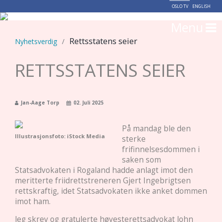
OSLO TV
ENGLISH
Menu
Rettsstatens seier
Nyhetsverdig
/
RETTSSTATENS SEIER
Jan-Aage Torp
02. Juli 2025
På mandag ble den
Illustrasjonsfoto: iStock Media
sterke
frifinnelsesdommen i
saken som
Statsadvokaten i Rogaland hadde anlagt imot den
meritterte friidrettstreneren Gjert Ingebrigtsen
rettskraftig, idet Statsadvokaten ikke anket dommen
imot ham.
Jeg skrev og gratulerte høyesterettsadvokat John