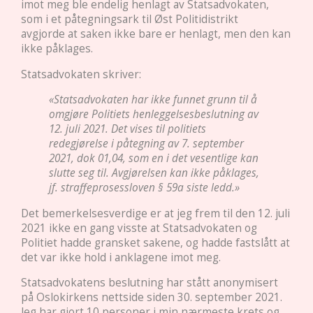
imot meg ble endelig henlagt av Statsadvokaten,
som i et påtegningsark til Øst Politidistrikt
avgjorde at saken ikke bare er henlagt, men den kan
ikke påklages.
Statsadvokaten skriver:
«Statsadvokaten har ikke funnet grunn til å
omgjøre Politiets henleggelsesbeslutning av
12. juli 2021. Det vises til politiets
redegjørelse i påtegning av 7. september
2021, dok 01,04, som en i det vesentlige kan
slutte seg til. Avgjørelsen kan ikke påklages,
jf. straffeprosessloven § 59a siste ledd.»
Det bemerkelsesverdige er at jeg frem til den 12. juli
2021 ikke en gang visste at Statsadvokaten og
Politiet hadde gransket sakene, og hadde fastslått at
det var ikke hold i anklagene imot meg.
Statsadvokatens beslutning har stått anonymisert
på Oslokirkens nettside siden 30. september 2021.
Jeg har gjort 10 personer i min nærmeste krets og