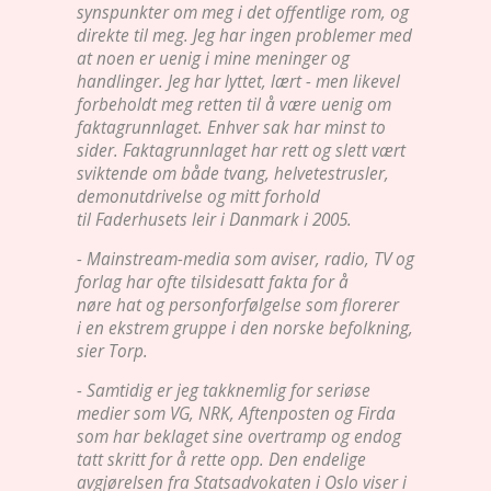
synspunkter om meg i det offentlige rom, og
direkte til meg. Jeg har ingen problemer med
at noen er uenig i mine meninger og
handlinger. Jeg har lyttet, lært - men likevel
forbeholdt meg retten til å være uenig om
faktagrunnlaget. Enhver sak har minst to
sider. Faktagrunnlaget har rett og slett vært
sviktende om både tvang, helvetestrusler,
demonutdrivelse og mitt forhold
til Faderhusets leir i Danmark i 2005.
- Mainstream-media som aviser, radio, TV og
forlag har ofte tilsidesatt fakta for å
nøre hat og personforfølgelse som florerer
i en ekstrem gruppe i den norske befolkning,
sier Torp.
- Samtidig er jeg takknemlig for seriøse
medier som VG, NRK, Aftenposten og Firda
som har beklaget sine overtramp og endog
tatt skritt for å rette opp. Den endelige
avgjørelsen fra Statsadvokaten i Oslo viser i