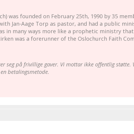
urch) was founded on February 25th, 1990 by 35 me
 with Jan-Aage Torp as pastor, and had a public min
was in many ways more like a prophetic ministry that
skirken was a forerunner of the Oslochurch Faith Co
 seg på frivillige gaver. Vi mottar ikke offentlig støtte. V
 en betalingsmetode.