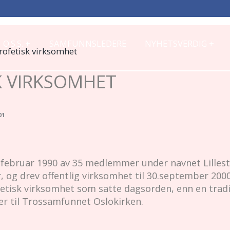
+
+
O.S.S.
SAMFUNNSLEDERE
NYHETSVERDIG
rofetisk virksomhet
K VIRKSOMHET
01
25.februar 1990 av 35 medlemmer under navnet Lille
 og drev offentlig virksomhet til 30.september 2000
tisk virksomhet som satte dagsorden, enn en tradi
per til Trossamfunnet Oslokirken.