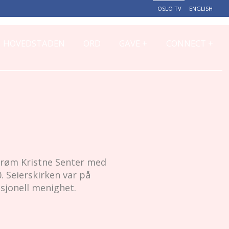
OSLO TV
ENGLISH
+
+
HOVEDSTADEN
ORD
GAVE
CONNECT
strøm Kristne Senter med
. Seierskirken var på
sjonell menighet.