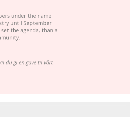
mbers under the name
istry until September
 set the agenda, than a
mmunity.
il du gi en gave til vårt