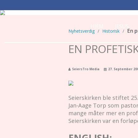
HJEM
JESUS
En p
Nyhetsverdig
/
Historisk
/
EN PROFETIS
SeiersTro Media
27. September 20
Seierskirken ble stiftet 
Jan-Aage Torp som pastor,
mange måter mer en profe
Seierskirken var en forlø
ENGLISH: