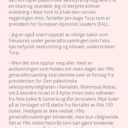
den korrupte palestinske selvstyremyndigheten, er
en skam og skandale. Jeg vil benytte enhver
anledning i New York til å tale den norske
regjeringen imot, forteller Jan-Aage Torp som er
president for European Apostolic Leaders (EAL)..
- Jeg er også svært opptatt av viktige saker som
fokuseres under generalforsamlingen som f.eks.
kjernefysisk nedrustning og klimaet, understreker
Torp.
- Men det som opptar meg aller mest er
avstemningen som holdes om noen dager der FNs
generalforsamling skal stemme over et forslag fra
presidenten for Den palestinske
selvstyremyndigheten i Ramallah, Mahmoud Abbas,
om å beordre Israel til å flytte innen seks måneder
fra hele Judea & Samaria og Øst Jerusalem. Mye tyder
på at forslaget vil få støtte fra flertallet av FNs 193
stater. Heldigvis er ikke vedtak i FNs
generalforsamlinger bindende, men kun rådgivende.
Det er FNs sikkerhetsråd som kan gjøre bindende