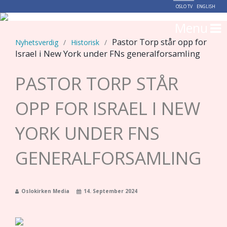
OSLO TV
ENGLISH
Menu
Pastor Torp står opp for
Nyhetsverdig
/
Historisk
/
Israel i New York under FNs generalforsamling
PASTOR TORP STÅR
OPP FOR ISRAEL I NEW
YORK UNDER FNS
GENERALFORSAMLING
Oslokirken Media
14. September 2024