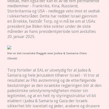
vedtak, men også der kan et av de fem permanente
medlemmer - Frankrike, Kina, Russland,
Storbritannia og USA - nedlegge veto imot et vedtak
i sikkerhetsrådet. Dette har reddet Israel gjennom
en årrekke, fastslår Torp, og vi må be om at USAs
president Joe Biden ikke svikter under de siste
måneder av hans presidentperiode som avsluttes
20. januar 2025.
Her er det israelske flagget over Judea & Samaria (foto:
iStock)
Torp forteller at EAL er utvetydig for at Judea &
Samaria og hele Jerusalem tilhører Israel: - Vi tror at
resultatet av FNs avstemning og de etterfølgende
beslutninger av den israelske regjeringen blir at den
palestinske selvstyremyndigheten mister sin
legitimitet, og at en helt ny styringsstruktur vil bli
etablert i Judea & Samaria og Gaza der Israels
sikkerhet blir ivaretatt og jøder, arabere og drusere