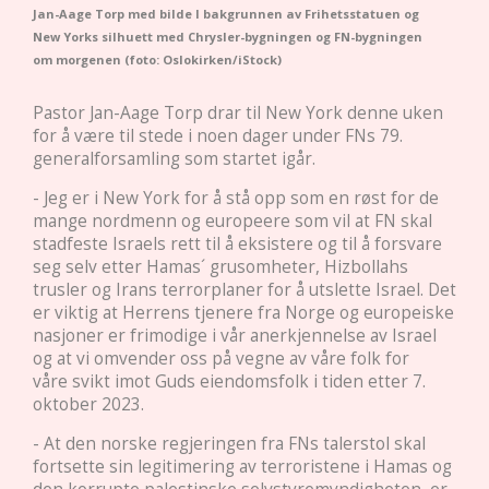
Jan-Aage Torp med bilde I bakgrunnen av Frihetsstatuen og
New Yorks silhuett med Chrysler-bygningen og FN-bygningen
om morgenen (foto: Oslokirken/iStock)
Pastor Jan-Aage Torp drar til New York denne uken
for å være til stede i noen dager under FNs 79.
generalforsamling som startet igår.
- Jeg er i New York for å stå opp som en røst for de
mange nordmenn og europeere som vil at FN skal
stadfeste Israels rett til å eksistere og til å forsvare
seg selv etter Hamas´ grusomheter, Hizbollahs
trusler og Irans terrorplaner for å utslette Israel. Det
er viktig at Herrens tjenere fra Norge og europeiske
nasjoner er frimodige i vår anerkjennelse av Israel
og at vi omvender oss på vegne av våre folk for
våre svikt imot Guds eiendomsfolk i tiden etter 7.
oktober 2023.
- At den norske regjeringen fra FNs talerstol skal
fortsette sin legitimering av terroristene i Hamas og