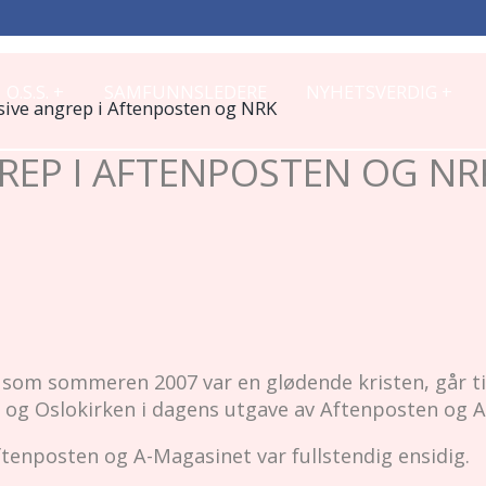
+
+
O.S.S.
SAMFUNNSLEDERE
NYHETSVERDIG
ive angrep i Aftenposten og NRK
REP I AFTENPOSTEN OG NR
som sommeren 2007 var en glødende kristen, går til
, og Oslokirken i dagens utgave av Aftenposten og A
ftenposten og A-Magasinet var fullstendig ensidig.