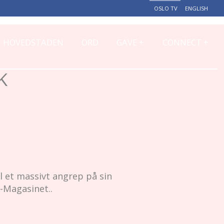
OSLO TV
ENGLISH
+
+
HOVEDSTADEN
ORD
GAVE
CONNECT
K
 et massivt angrep på sin
-Magasinet..