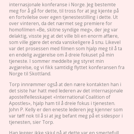
internasjonale konferanse i Norge. Jeg bestemte
meg for å gå for dette, til tross for at jeg kjente på
en fortvilelse over egen tjenestestilling i dette. Ut
over vinteren, da det nærmet seg premiere for
homofilmen «Be, skitne syndige meg», der jeg var
delaktig, visste jeg at det ville bli en enorm affære,
som ville gjøre det enda vanskeligere å snu. Likevel
var det prosessen med filmen som hjalp meg til å ta
en endelig avgjørelse om å dreie fokuset på min
tjeneste. I sommer meddelte jeg styret min
avgjørelse, og vi fikk samtidig flyttet konferansen fra
Norge til Skottland.
Torp innrømmer også at den nære kontakten han i
det siste har hatt med lederen av det internasjonale
apostelfellesskapet «International Coalition of
Apostles», hjalp ham til å dreie fokus i tjenesten.
John P. Kelly er den eneste lederen jeg kjenner som
var tøff nok til å si at jeg befant meg på et sidespor i
tjenesten, sier Torp.
Han legger ikke skjul på at dette var en smertefull