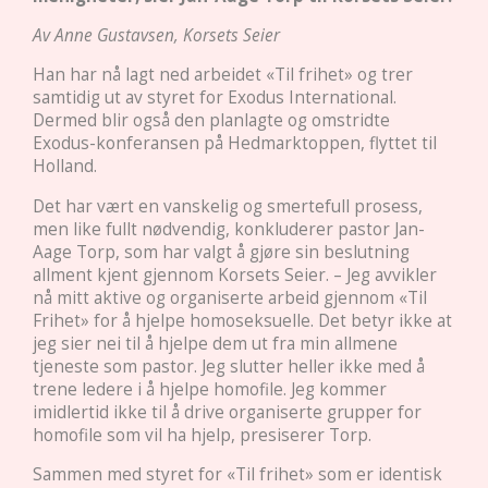
Av Anne Gustavsen, Korsets Seier
Han har nå lagt ned arbeidet «Til frihet» og trer
samtidig ut av styret for Exodus International.
Dermed blir også den planlagte og omstridte
Exodus-konferansen på Hedmarktoppen, flyttet til
Holland.
Det har vært en vanskelig og smertefull prosess,
men like fullt nødvendig, konkluderer pastor Jan-
Aage Torp, som har valgt å gjøre sin beslutning
allment kjent gjennom Korsets Seier. – Jeg avvikler
nå mitt aktive og organiserte arbeid gjennom «Til
Frihet» for å hjelpe homoseksuelle. Det betyr ikke at
jeg sier nei til å hjelpe dem ut fra min allmene
tjeneste som pastor. Jeg slutter heller ikke med å
trene ledere i å hjelpe homofile. Jeg kommer
imidlertid ikke til å drive organiserte grupper for
homofile som vil ha hjelp, presiserer Torp.
Sammen med styret for «Til frihet» som er identisk