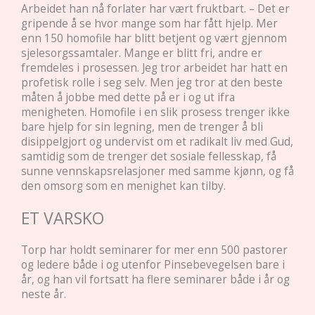
Arbeidet han nå forlater har vært fruktbart. – Det er
gripende å se hvor mange som har fått hjelp. Mer
enn 150 homofile har blitt betjent og vært gjennom
sjelesorgssamtaler. Mange er blitt fri, andre er
fremdeles i prosessen. Jeg tror arbeidet har hatt en
profetisk rolle i seg selv. Men jeg tror at den beste
måten å jobbe med dette på er i og ut ifra
menigheten. Homofile i en slik prosess trenger ikke
bare hjelp for sin legning, men de trenger å bli
disippelgjort og undervist om et radikalt liv med Gud,
samtidig som de trenger det sosiale fellesskap, få
sunne vennskapsrelasjoner med samme kjønn, og få
den omsorg som en menighet kan tilby.
ET VARSKO
Torp har holdt seminarer for mer enn 500 pastorer
og ledere både i og utenfor Pinsebevegelsen bare i
år, og han vil fortsatt ha flere seminarer både i år og
neste år.