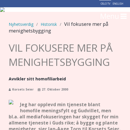
OSLO TV
ENGLISH
Menu
Vil fokusere mer på
Nyhetsverdig
/
Historisk
/
menighetsbygging
VIL FOKUSERE MER PÅ
MENIGHETSBYGGING
Avvikler sitt homofiliarbeid
Korsets Seier
27. Oktober 2000
Jeg har opplevd min tjeneste blant
homofile meningsfylt og Gudvillet, men
bl.a. all mediafokuseringen har skygget for min
allmene tjeneste i Guds rike; å bygge og plante
menigheter, sier Jan-Aage Torp til Korsets Seier.