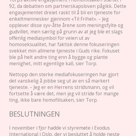
92, da debatten om partnerskapsloven pågikk. Dette
engasjementet dreiet raskt til å bli en tjeneste for
enkeltmennesker gjennom «Til Frihet». – Jeg
opplever disse syv-åtte årene som meningsfylte og
gudvillet, men særlig på grunn av at jeg ble et slags
offenlig mediasymbol for veien ut av
homoseksualitet, har faktisk denne fokuseringen
svekket min allmene tjeneste i Guds rike. Fokuset
ble på helt andre ting enn å bygge og plante
menighet, mitt egentlige kall, sier Torp.
Nettopp den sterke mediafokuseringen har gjort
det vanskelig å jobbe seg ut av en så markert
tjeneste. – Jeg er en Herrens stridsmann, og vil
fortsette å være det, men jeg vil stride for mange
ting, ikke bare homofilisaken, sier Torp.
BESLUTNINGEN
I november i fjor hadde vi styremøte i Exodus
International i Oslo, der vi besluttet å holde neste