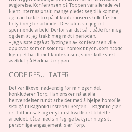
avgjørelse. Konferansen på Toppen var allerede vel
kjent internasjonalt, mange gledet seg til å komme,
og man hadde tro på at konferansen skulle få stor
betydning for arbeidet. Dessuten sto jeg i et
spennende arbeid. Derfor var det sårt både for meg
og dem at jeg trakk meg midt i perioden.
– Jeg visste også at flyttingen av konferansen ville
oppleves som en seier for homolobbyen, som hadde
kjempet hardt mot konferansen, som skulle vært
avviklet på Hedmarktoppen.
GODE RESULTATER
Det var likevel nødvendig for min egen del,
konkluderer Torp. Han ønsker nå at alle
henvendelser rundt arbeidet med å hjelpe homofile
skal gå til Ragnhild Instebø i Bergen. – Ragnhild gjør
en flott innsats og er ytterst kvalifisert til dette
arbeidet, både med sin faglige bakgrunn og sitt
personlige engasjement, sier Torp.