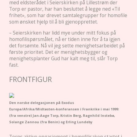
med eldsterådet i Seierskirken på Lillestrøm der
Torp er pastor, har han besluttet å legge ned «Til
frihet», som har drevet samtalegrupper for homofile
som ønsket hjelp til å bli gjenopprettet.
– Seierskirken har lidd mye under mitt fokus på
homofilispørsmålet, nå er tiden inne for å ta igjen
det forsømte. Nå vil jeg sette menighetsarbeidet på
første prioritet. Det er menighetsbygger og
menighetsplanter Gud har kalt meg til, slår Torp
fast.
FRONTFIGUR
Den norske delegasjonen på Exodus
Europa/Afrika/Midtøsten-konferansen i Frankrike i mai 1999:
(fra venstre) Jan-Aage Torp, Kristin Berg, Ragnhild Instebø,
Solange Zannou (fra Benin) og Erling Lundeby
Torps aktive engasjement i homofilisaken startet i