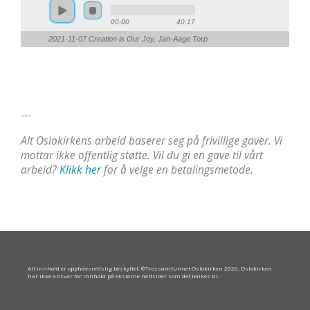
00:00
40:17
2021-11-07 Creation is Our Joy, Jan-Aage Torp
---
Alt Oslokirkens arbeid baserer seg på frivillige gaver. Vi
mottar ikke offentlig støtte. Vil du gi en gave til vårt
arbeid?
Klikk her
for å velge en betalingsmetode.
Alt innhold er opphavsrettslig beskyttet. ©Trossamfunnet Oslokirken 2026. Oslokirken
har ikke ansvar for innhold på eksterne nettsider som det lenkes til.