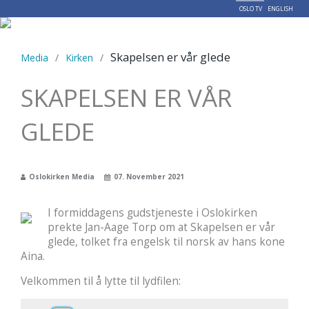
OSLO TV
ENGLISH
Menu
Skapelsen er vår glede
Media
/
Kirken
/
SKAPELSEN ER VÅR
GLEDE
Oslokirken Media
07. November 2021
I formiddagens gudstjeneste i Oslokirken
prekte Jan-Aage Torp om at Skapelsen er vår
glede, tolket fra engelsk til norsk av hans kone
Aina.
Velkommen til å lytte til lydfilen: