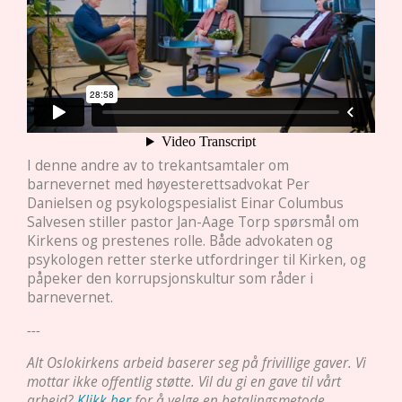
I denne andre av to trekantsamtaler om
barnevernet med høyesterettsadvokat Per
Danielsen og psykologspesialist Einar Columbus
Salvesen stiller pastor Jan-Aage Torp spørsmål om
Kirkens og prestenes rolle. Både advokaten og
psykologen retter sterke utfordringer til Kirken, og
påpeker den korrupsjonskultur som råder i
barnevernet.
---
Alt Oslokirkens arbeid baserer seg på frivillige gaver. Vi
mottar ikke offentlig støtte. Vil du gi en gave til vårt
arbeid?
Klikk her
for å velge en betalingsmetode.