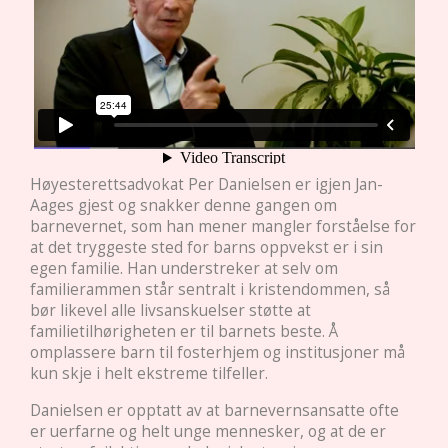
Høyesterettsadvokat Per Danielsen er igjen Jan-
Aages gjest og snakker denne gangen om
barnevernet, som han mener mangler forståelse for
at det tryggeste sted for barns oppvekst er i sin
egen familie. Han understreker at selv om
familierammen står sentralt i kristendommen, så
bør likevel alle livsanskuelser støtte at
familietilhørigheten er til barnets beste. Å
omplassere barn til fosterhjem og institusjoner må
kun skje i helt ekstreme tilfeller.
Danielsen er opptatt av at barnevernsansatte ofte
er uerfarne og helt unge mennesker, og at de er