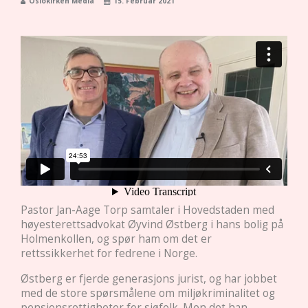
Oslokirken Media
15. Februar 2021
Pastor Jan-Aage Torp samtaler i Hovedstaden med
høyesterettsadvokat Øyvind Østberg i hans bolig på
Holmenkollen, og spør ham om det er
rettssikkerhet for fedrene i Norge.
Østberg er fjerde generasjons jurist, og har jobbet
med de store spørsmålene om miljøkriminalitet og
pensjonsrettigheter for sjøfolk. Men det han