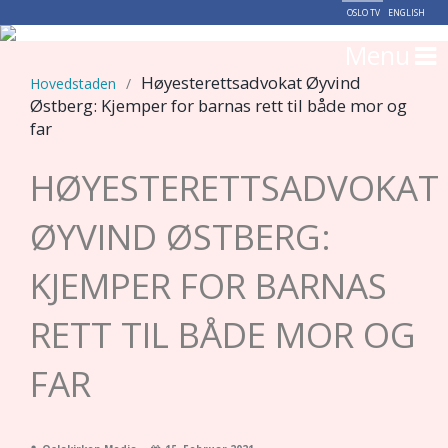
OSLO TV
ENGLISH
Menu
Høyesterettsadvokat Øyvind
Hovedstaden
/
Østberg: Kjemper for barnas rett til både mor og
far
HØYESTERETTSADVOKAT
ØYVIND ØSTBERG:
KJEMPER FOR BARNAS
RETT TIL BÅDE MOR OG
FAR