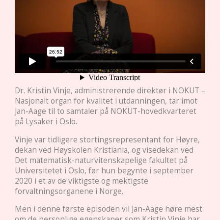
Dr. Kristin Vinje, administrerende direktør i NOKUT –
Nasjonalt organ for kvalitet i utdanningen, tar imot
Jan-Aage til to samtaler på NOKUT-hovedkvarteret
på Lysaker i Oslo.
Vinje var tidligere stortingsrepresentant for Høyre,
dekan ved Høyskolen Kristiania, og visedekan ved
Det matematisk-naturvitenskapelige fakultet på
Universitetet i Oslo, før hun begynte i september
2020 i et av de viktigste og mektigste
forvaltningsorganene i Norge.
Men i denne første episoden vil Jan-Aage høre mest
om de personlige egenskaper som Kristin Vinje har