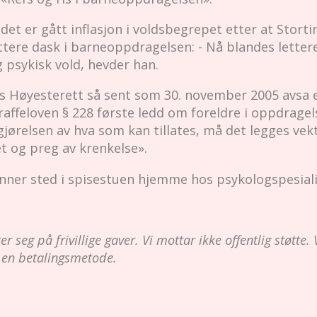
 det er gått inflasjon i voldsbegrepet etter at Stort
ttere dask i barneoppdragelsen: - Nå blandes lett
g psykisk vold, hevder han.
ges Høyesterett så sent som 30. november 2005 avsa 
raffeloven § 228 første ledd om foreldre i oppdragel
gjørelsen av hva som kan tillates, må det legges ve
et og preg av krenkelse».
nner sted i spisestuen hjemme hos psykologspesiali
 seg på frivillige gaver. Vi mottar ikke offentlig støtte. V
 en betalingsmetode.