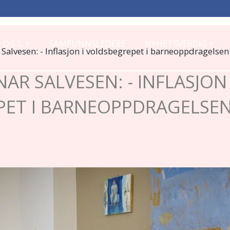
+
+
O.S.S.
SAMFUNNSLEDERE
NYHETSVERDIG
 Salvesen: - Inflasjon i voldsbegrepet i barneoppdragelsen
AR SALVESEN: - INFLASJON 
PET I BARNEOPPDRAGELSE