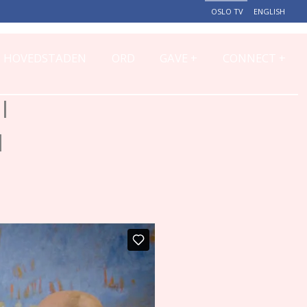
OSLO TV
ENGLISH
+
+
HOVEDSTADEN
ORD
GAVE
CONNECT
I
N