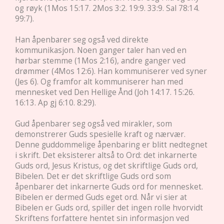
og røyk (1Mos 15:17. 2Mos 3:2. 19:9. 33:9. Sal 78:14.
99:7).
Han åpenbarer seg også ved direkte
kommunikasjon. Noen ganger taler han ved en
hørbar stemme (1Mos 2:16), andre ganger ved
drømmer (4Mos 12:6). Han kommuniserer ved syner
(Jes 6). Og framfor alt kommuniserer han med
mennesket ved Den Hellige Ånd (Joh 14:17. 15:26.
16:13. Ap gj 6:10. 8:29).
Gud åpenbarer seg også ved mirakler, som
demonstrerer Guds spesielle kraft og nærvær.
Denne guddommelige åpenbaring er blitt nedtegnet
i skrift. Det eksisterer altså to Ord: det inkarnerte
Guds ord, Jesus Kristus, og det skriftlige Guds ord,
Bibelen. Det er det skriftlige Guds ord som
åpenbarer det inkarnerte Guds ord for mennesket.
Bibelen er dermed Guds eget ord. Når vi sier at
Bibelen er Guds ord, spiller det ingen rolle hvorvidt
Skriftens forfattere hentet sin informasjon ved