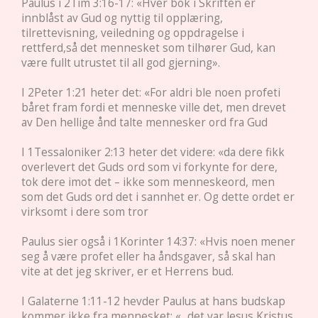
Paulus i 2Tim 3:16-17: «Hver bok i Skriften er
innblåst av Gud og nyttig til opplæring,
tilrettevisning, veiledning og oppdragelse i
rettferd,så det mennesket som tilhører Gud, kan
være fullt utrustet til all god gjerning».
I 2Peter 1:21 heter det: «For aldri ble noen profeti
båret fram fordi et menneske ville det, men drevet
av Den hellige ånd talte mennesker ord fra Gud
I 1Tessaloniker 2:13 heter det videre: «da dere fikk
overlevert det Guds ord som vi forkynte for dere,
tok dere imot det – ikke som menneskeord, men
som det Guds ord det i sannhet er. Og dette ordet er
virksomt i dere som tror
Paulus sier også i 1Korinter 14:37: «Hvis noen mener
seg å være profet eller ha åndsgaver, så skal han
vite at det jeg skriver, er et Herrens bud.
I Galaterne 1:11-12 hevder Paulus at hans budskap
kommer ikke fra mennesket: «...det var Jesus Kristus