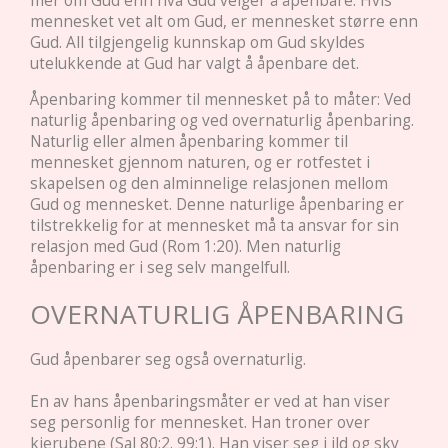
mer om Gud enn hva Gud velger å åpenbare. Hvis
mennesket vet alt om Gud, er mennesket større enn
Gud. All tilgjengelig kunnskap om Gud skyldes
utelukkende at Gud har valgt å åpenbare det.
Åpenbaring kommer til mennesket på to måter: Ved
naturlig åpenbaring og ved overnaturlig åpenbaring.
Naturlig eller almen åpenbaring kommer til
mennesket gjennom naturen, og er rotfestet i
skapelsen og den alminnelige relasjonen mellom
Gud og mennesket. Denne naturlige åpenbaring er
tilstrekkelig for at mennesket må ta ansvar for sin
relasjon med Gud (Rom 1:20). Men naturlig
åpenbaring er i seg selv mangelfull.
OVERNATURLIG ÅPENBARING
Gud åpenbarer seg også overnaturlig.
En av hans åpenbaringsmåter er ved at han viser
seg personlig for mennesket. Han troner over
kjerubene (Sal 80:2. 99:1). Han viser seg i ild og sky